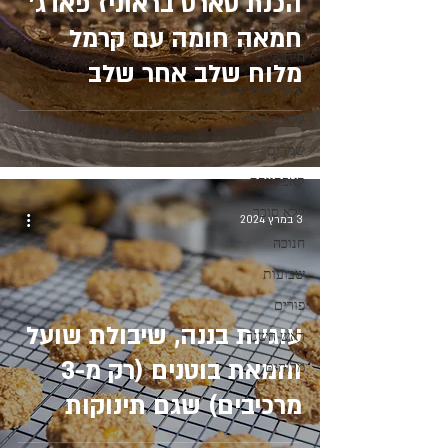
הכנת טארט בראוניז פאדג׳
עוגיות
חמאה חומה עם קרמל
חיתוכיות
מלוח שלב אחר שלב
קינוחים אישיים
ללא מיקסר
שמרים
קאפקייקס
ללא סוכר
3 במרץ 2024
חנוכה
שבועות
פורים
עוגיות בננה, שיבולת שועל
ראש השנה
וחמאת בוטנים (רק מ-3
מלוחים
מרכיבים) שגם תינוקות
יכולים לאכול