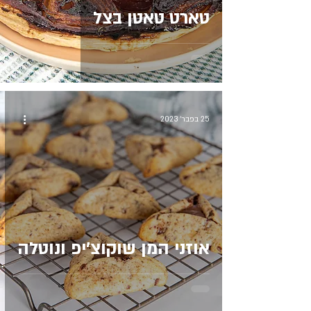
טארט טאטן בצל
25 בפבר׳ 2023
אוזני המן שוקוצ׳יפ ונוטלה