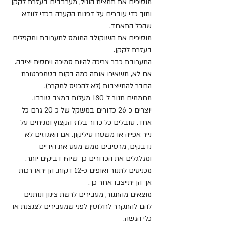
מוסיפים את תמצית הוניל, מערבבים בעזרת לקקן 
ותוך כדי עוברים על דפנות הקערה בכדי לוודא 
שהכל התאחד.
מוסיפים את השוקולד המומס לתערובת ומקפלים 
בעזרת לקקן.
התערובת כבר צריכה להיות סמיכה ויחסית יציבה. 
אם לא, תשאירו אותה כמה דקות בטמפרטורת 
החדר להתייצבות (לא להכניס למקרר).
מחממים תנור ל-180 מעלות במצב טורבו.
יוצרים כ-26 כדורים במשקל של כ-20 גרם כל 
אחד. טובלים כל כדור בלוז הקצוץ ומניחים על 
נייר אפייה או משטח סיליקון. אם האגוזים לא 
נדבקים, מרטיבים ממש מעט את הידיים 
ומגלגלים את הכדורים כך שיהיו דביקים יותר.
מכניסים לתנור ואופים כ-12 דקות. הן יראו רכות 
אך הן יתייצבו אחר כך.
מוצאים מהתנור, מעבירים לרשת צינון ונותנים 
להם להתקרר לחלוטין לפני שמעבירים לצנצנת או 
כלי הגשה.