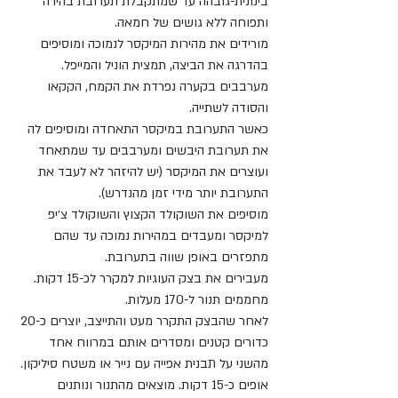
בינונית-גובהה עד שמתקבלת תערובת בהירה 
ותפוחה ללא גושים של חמאה.
מורידים את מהירות המיקסר לנמוכה ומוסיפים 
בהדרגה את הביצה, תמצית הוניל והמייפל.
מערבבים בקערה נפרדת את הקמח, הקקאו 
והסודה לשתייה. 
כאשר התערובת במיקסר התאחדה ומוסיפים לה 
את תערובת היבשים ומערבבים עד שמתאחד 
ועוצרים את המיקסר (יש להיזהר לא לעבד את 
התערובת יותר מידי זמן מהנדרש).
מוסיפים את השוקולד הקצוץ והשוקולד צ׳יפ 
למיקסר ומעבדים במהירות נמוכה עד שהם 
מתפזרים באופן שווה בתערובת.
מעבירים את בצק העוגיות למקרר לכ-15 דקות.
מחממים תנור ל-170 מעלות.
לאחר שהבצק התקרר מעט והתייצב, יוצרים כ-20 
כדורים קטנים ומסדרים אותם במרווח אחד 
מהשני על תבנית אפייה עם נייר או משטח סיליקון.
אופים כ-15 דקות. מוצאים מהתנור ונותנים 