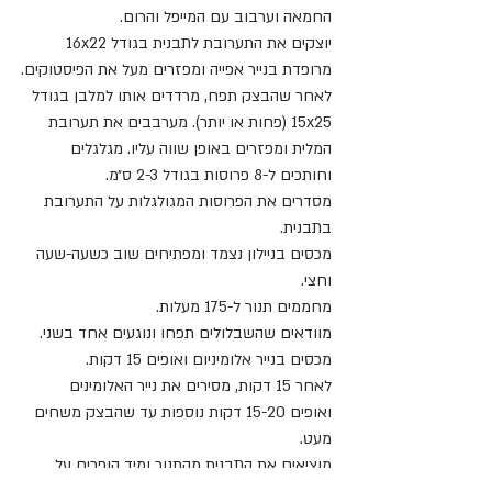
החמאה וערבוב עם המייפל והרום. 
יוצקים את התערובת לתבנית בגודל 16x22 
מרופדת בנייר אפייה ומפזרים מעל את הפיסטוקים.
לאחר שהבצק תפח, מרדדים אותו למלבן בגודל 
15x25 (פחות או יותר). מערבבים את תערובת 
המלית ומפזרים באופן שווה עליו. מגלגלים 
וחותכים ל-8 פרוסות בגודל 2-3 ס״מ.
מסדרים את הפרוסות המגולגלות על התערובת 
בתבנית.
מכסים בניילון נצמד ומפתיחים שוב כשעה-שעה 
וחצי.
מחממים תנור ל-175 מעלות.
מוודאים שהשבלולים תפחו ונוגעים אחד בשני. 
מכסים בנייר אלומיניום ואופים 15 דקות.
לאחר 15 דקות, מסירים את נייר האלומינים 
ואופים 15-20 דקות נוספות עד שהבצק משחים 
מעט.
מוציאים את התבנית מהתנור ומיד הופכים על 
צלחת או מגש (בזהירות!!! התערובת דביקה 