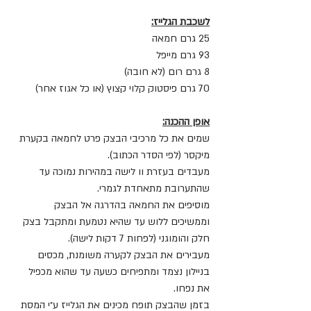
לשכבת הגלייז:
25 גרם חמאה
93 גרם מייפל
8 גרם רום (לא חובה)
70 גרם פיסטוק קלוי קצוץ (או כל אגוז אחר)
אופן ההכנה:
שמים את כל מרכיבי הבצק פרט לחמאה בקערת 
מיקסר (לפי הסדר הכתוב).
מעבדים בעזרת וו לישה במהירות נמוכה עד 
שהתערובת מתאחדת לגמרי.
מוסיפים את החמאה בהדרגה אל הבצק 
וממשיכים ללוש עד שהיא נטמעת ומתקבל בצק 
חלק והומוגני (לפחות 7 דקות לישה).
מעבירים את הבצק לקערה משומנת, מכסים 
בניילון נצמד ומתפיחים כשעה עד שהוא מכפיל 
את נפחו.
בזמן שהבצק תופח מכינים את הגלייז ע״י המסת 