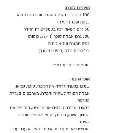
מצרכים לקרם:
100 גרם קרים צ׳יז בטמפרטורת החדר (לא 
גבינת שמנת רגילה)
50 גרם חמאה רכה בטמפרטורת החדר
180 גרם אבקת סוכר (1 ו-1/2 כוסות)
כפית תמצית וניל איכותית
1-2 כפיות חלב (במידת הצורך)
תותים/פירות יער טריים
אופן ההכנה:
שמים בקערה גדולה את הקמח, סוכר, קקאו, 
אבקת הסודה לשתייה והמלח. מערבבים בעזרת 
מטרפה.
בקערה נפרדת טורפים את הביצים, מוסיפים את 
הרוויון, השמן, החומץ ותמצית הוניל. טורפים 
לאיחוד.
מוסיפים את תערובת הרטובים אל הקערה עם 