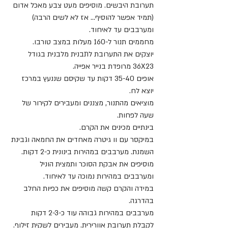
תערובת היבשים. מוסיפים מעט צבע מאכל אדום 
(תמיד אפשר להוסיף... אז לא לשים הרבה) 
ומערבבים עד לאיחוד.
מחממים תנור ל-160 מעלות במצב טורבו.
יוצקים את התערובת לתבנית מלבנית בגודל 
36X23 מרופדת בנייר אפייה.
אופים 35-40 דקות עד שקיסם שננעץ במרכז 
יוצא לח.
מוציאים מהתנור, מצננים ומעבירים לקירור של 
שעה לפחות.
בינתיים מכינים את הקרם. 
במיקסר עם וו גיטרה מאחדים את החמאה וגבינת 
השמנת. מערבבים במהירות בינונית כ-2 דקות.
מוסיפים את אבקת הסוכר ותמצית הוניל 
ומערבבים במהירות נמוכה עד לאיחוד. 
במידה והקרם קשה מוסיפים את כפיות החלב 
בהדרגה.
מערבבים במהירות גבוהה עוד כ-2-3 דקות 
לקבלת תערובת אוורירית. מעבירים לשקית זילוף.