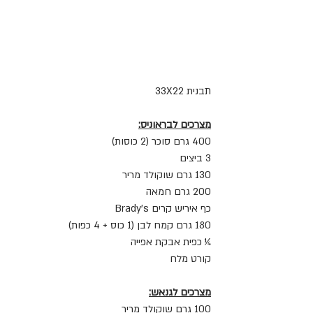
תבנית 33X22  
מצרכים לבראוניס:
400 גרם סוכר (2 כוסות)
3 ביצים
130 גרם שוקולד מריר  
200 גרם חמאה
כף איריש קרים Brady’s
180 גרם קמח לבן (1 כוס + 4 כפות)
¼ כפית אבקת אפייה
קורט מלח
מצרכים לגנאש:
100 גרם שוקולד מריר