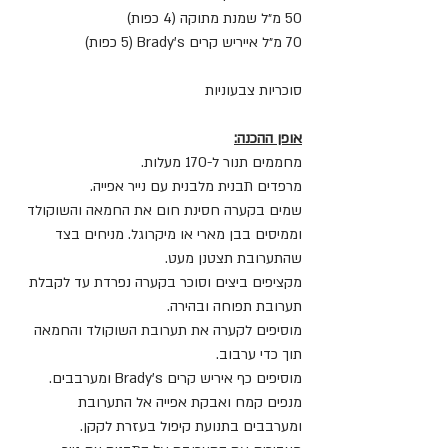
50 מ״ל שמנת מתוקה (4 כפות)
70 מ״ל אייריש קרים Brady’s (5 כפות)
סוכריות צבעוניות
אופן ההכנה:
מחממים תנור ל-170 מעלות.
מרפדים תבנית מלבנית עם נייר אפייה.
שמים בקערה חסינת חום את החמאה והשוקולד 
וממיסים בבן מארי או מיקרוגל. מניחים בצד 
שהתערובת תצטנן מעט.
מקציפים ביצים וסוכר בקערה נפרדת עד לקבלת 
תערובת תפוחה ובהירה.
מוסיפים לקערה את תערובת השוקולד והחמאה 
תוך כדי ערבוב.
מוסיפים כף איריש קרים Brady’s ומערבבים.
מנפים קמח ואבקת אפייה אל התערובת 
ומערבבים בתנועת קיפול בעזרת לקקן.