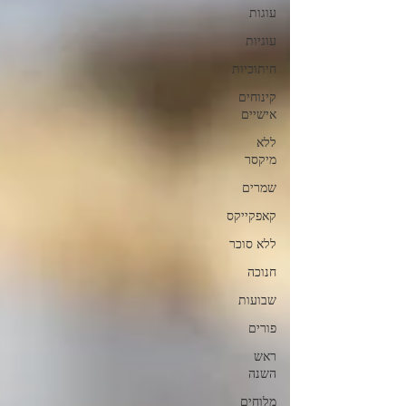
עוגות
עוגיות
חיתוכיות
קינוחים
אישיים
ללא
מיקסר
שמרים
קאפקייקס
ללא סוכר
חנוכה
שבועות
פורים
ראש
השנה
מלוחים