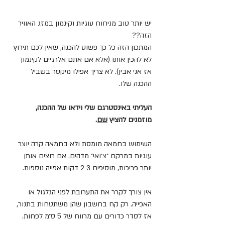
יש יותר טוב מניחוח עוגיות וקינמון במזג האוויר 
הזה??
המתכון הזה כל כך פשוט להכנה, שאין לכם תירוץ 
לא להכין אותו (אלא אם אתם אלרגיים לקינמון 
אז אני אבין). לא צריך אפילו מיקסר בשביל 
ההכנה שלו.
העליתי באינסטרגם שלי וידאו של ההכנה, 
מוזמנים להציץ 
שם
.
השימוש בחמאה מומסת ולא בחמאה קרה יוצר 
עוגיות במרקם ״צ׳ואי״ מדהים. אם רוצים אותן 
יותר פריכות, מוסיפים 2-3 דקות אפייה נוספות.
אין צורך לקרר את התערובת לפני הגלגול או 
האפייה. רק קח בחשבון שהן משתטחות בתנור, 
אז לסדר כדורים עם מרווח של 5 ס״מ לפחות.