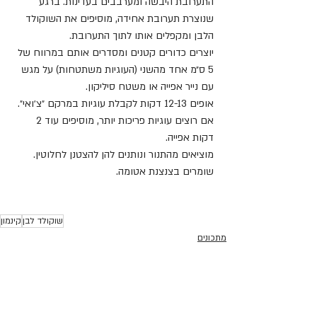
התערובת היבשה ומערבבים בעדינות. ברגע 
שנוצרת תערובת אחידה, מוסיפים את השוקולד 
הלבן ומקפלים אותו לתוך התערובת.
יוצרים כדורים קטנים ומסדרים אותם במרווח של 
5 ס״מ אחד מהשני (העוגיות משתטחות) על מגש 
עם נייר אפייה או משטח סיליקון.
אופים 12-13 דקות לקבלת עוגיות במרקם ״צ׳ואי״. 
אם רוצים עוגיות פריכות יותר, מוסיפים עוד 2 
דקות אפייה.
מוציאים מהתנור ונותנים להן להצטנן לחלוטין.
שומרים בצנצנת אטומה.
שוקולד לבן
קינמון
מתכונים
עוגיות