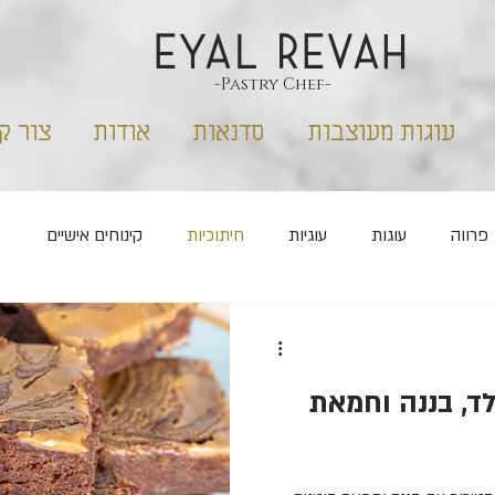
EYAL REVAH
-Pastry Chef-
עוגות מעוצבות
סדנאות
אודות
צור ק
פרווה
עוגות
עוגיות
חיתוכיות
קינוחים אישיים
קס
ללא סוכר
חנוכה
שבועות
פורים
לד, בננה וחמאת