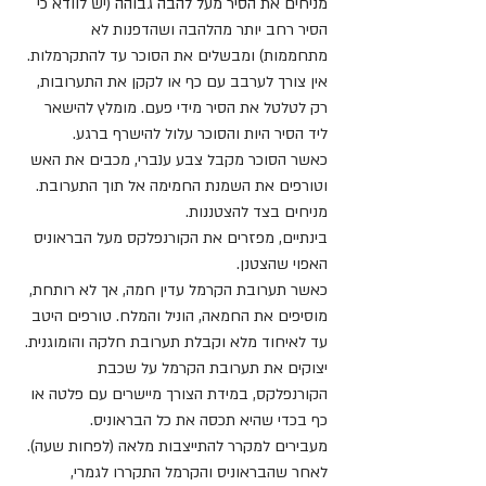
מניחים את הסיר מעל להבה גבוהה (יש לוודא כי 
הסיר רחב יותר מהלהבה ושהדפנות לא 
מתחממות) ומבשלים את הסוכר עד להתקרמלות. 
אין צורך לערבב עם כף או לקקן את התערובות, 
רק לטלטל את הסיר מידי פעם. מומלץ להישאר 
ליד הסיר היות והסוכר עלול להישרף ברגע.
כאשר הסוכר מקבל צבע ענברי, מכבים את האש 
וטורפים את השמנת החמימה אל תוך התערובת.
מניחים בצד להצטננות.
בינתיים, מפזרים את הקורנפלקס מעל הבראוניס 
האפוי שהצטנן.
כאשר תערובת הקרמל עדין חמה, אך לא רותחת, 
מוסיפים את החמאה, הוניל והמלח. טורפים היטב 
עד לאיחוד מלא וקבלת תערובת חלקה והומוגנית.
יצוקים את תערובת הקרמל על שכבת 
הקורנפלקס, במידת הצורך מיישרים עם פלטה או 
כף בכדי שהיא תכסה את כל הבראוניס.
מעבירים למקרר להתייצבות מלאה (לפחות שעה).
לאחר שהבראוניס והקרמל התקררו לגמרי, 