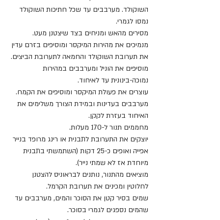
השוקולד. מערבבים עד שכל חתיכות השוקולד 
נמסו לגמרי. 
מסירים מהאש ומניחים בצד שיצטנן מעט.
מנמיכים את מהירות המיקסר ומוסיפים בזרם עדין 
את תערובת השוקולד והחמאה לתערובת הביצים. 
מוסיפים את הוניל ומערבבים במהירות 
נמוכה-בינונית עד לאיחוד.
עוצרים את פעולת המיקסר ומוסיפים את הקמח. 
מערבבים בעדינות ובמידת הצורך משלימים את 
האיחוד בעזרת לקקן.
מחממים תנור ל-170 מעלות.
יוצקים את התערובת לתבנית או רינג מרופד בנייר 
אפייה ואופים כ-25 דקות (השתמשתי בתבנית 
מיוחדת אז לא שמתי נייר).
מוציאים מהתנור, נותנים לבראוניס להצטנן 
לחלוטין ומכינים את תערובת הקרמל.
שמים בסיר קטן את הסוכר והמים, מערבבים עד 
שהמים נספגים לגמרי בסוכר.