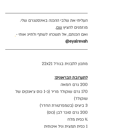
העליתי את שלבי ההכנה באינסטגרם שלי. 
מוזמנים להציץ 
שם
.
ואם הכנתם, אל תשכחו לשתף ולתייג אותי -
eyalrevah@
מתכון לתבנית בגודל 22x21
לתערובת הבראוניס:
200 גרם חמאה
170 גרם שוקולד מריר (כ-1 כוס צ׳אנקים של 
שוקולד)
3 ביצים (בטמפרטורת החדר)
200 גרם סוכר לבן (כוס)
¼ כפית מלח
1 כפית תמצית וניל איכותית