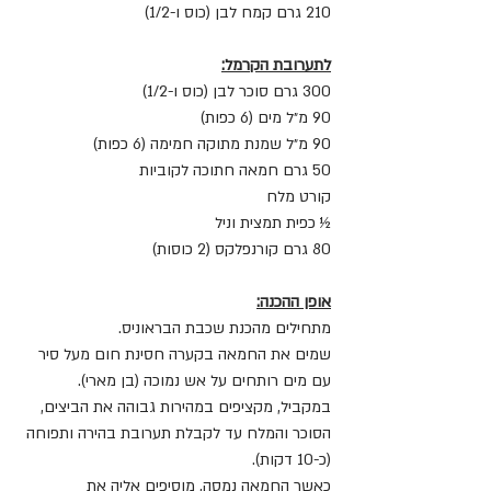
210 גרם קמח לבן (כוס ו-1/2)
לתערובת הקרמל:
300 גרם סוכר לבן (כוס ו-1/2) 
90 מ״ל מים (6 כפות)
90 מ״ל שמנת מתוקה חמימה (6 כפות)
50 גרם חמאה חתוכה לקוביות
קורט מלח
½ כפית תמצית וניל
80 גרם קורנפלקס (2 כוסות)
אופן ההכנה:
מתחילים מהכנת שכבת הבראוניס.
שמים את החמאה בקערה חסינת חום מעל סיר 
עם מים רותחים על אש נמוכה (בן מארי).
במקביל, מקציפים במהירות גבוהה את הביצים, 
הסוכר והמלח עד לקבלת תערובת בהירה ותפוחה 
(כ-10 דקות).
כאשר החמאה נמסה, מוסיפים אליה את 