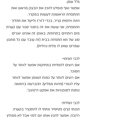
מ״ל שמן.
אפשר ואף מומלץ להכין את הבצק מראש ואת 
ההתפחה הראשונה לעשות במקרר.
היות ויחסית קריר, בכדי לזרז ולייעל את תהליך 
ההתפחה, אני עושה את זה בתנור סגור עם קערת 
מים רותחים בתחתית. באופן זה אנחנו יוצרים 
סוג של תא התפחה בבית (זה עובד עם כל מתכון 
שמרים שאין לו מלית נוזלית).
לגבי הציפוי-
אם רוצים להפחית במתיקות אפשר לוותר על 
הסוכר.
אם רוצים לוותר על כמות השומן אפשר לוותר 
עליו לגמרי (פחות ממליץ). ההברשה בחמאה 
נותנת לסופגניות את אפקט ה״טיגון״.
לגבי המלית-
הכנתי קרם פטיסייר ונתתי לו להתקרר בקערה 
רחבה. אפשר להכין אותו יום לפני אבל לא ממולץ 