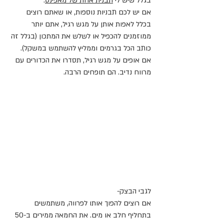
בגלל שיש לי 
תבנית אחת של מאפינס
.
אם יש לכם תבניות נוספות, או שאתם רוצים 
בכלל לאפות אותן על מגש רגיל, אתם יותר 
ממוזמנים להכפיל או לשלש את המתכון (בגלל זה 
כותב הכל בגרמים וממליץ להשתמש במשקל).
אם אופים על מגש רגיל, תסדרו את הכדורים עם 
מרווח נדיב. הם תופחים הרבה.
לגבי הבצק-
אם רוצים להפוך אותו לפרווה, משתמשים 
בתחליף חלב או מים. את החמאה ממירים ב-50 