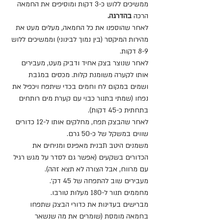
ממשיכים ללוש כ-3 דקות ומוסיפים את החמאה 
הרכה 
בהדרגה.
לאחר שהוספנו את כל החמאה, מעלים מעט את 
מהירות המיקסר (בין נמוך לבינוני) וממשיכים ללוש 
8-9 דקות.
לאחר שנוצר בצק אחיד ודביק מעט, מעבירים 
אותו לקערה משומנת קלות. מכסים במגבת 
ושמים במקום לח וחמים בכדי שיתפח ויכפיל את 
נפחו (שמתי בתנור כבוי עם קערת מים רותחים 
בתחתית כ-45 דקות).
לאחר שהבצק תפח, מחלקים אותו ל-12 כדורים 
שווים במשקל של כ-50 גרם.
משמנים היטב תבנית מאפינס ומניחים את 
הכדורים בשקעים (אפשר גם לסדר על מגש רגיל 
עם מרווח, אבל הצורה לא תצא זהה).
מעבירים שוב להתפחה של 45 דק׳.
מחממים תנור ל-180 מעלות טורבו.
מברישים בעדינות את כדורי הבצק שתפחו 
בחמאה מומסת (שומרים את מה שנשאר 