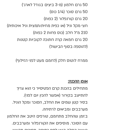
50 גרם חלמון (מ-3 ביצים בגודל לארג׳)
50 גרם סוכר (1/4 כוס)
20 גרם קורנפלור (2 כפות)
חצי מקל וניל (או כפית מחית/תמצית וניל איכותית)
210 מ״ל חלב (כוס פחות 2 כפות)
20 גרם חמאה קרה חתוכה לקוביות קטנות 
(להוספה בסוף הבישול)
ממרח לוטוס חלק (לחמם מעט לפני הזילוף)
אופן ההכנה:
מתחילים בהכנת קרם הפטיסייר כי הוא צריך 
להתייצב בקירור (אפשר להכין יום לפני).
בסיר קטן שמים את החלב, הסוכר ומקל הוניל. 
מערבבים ומביאים לרתיחה.
בזמן שהחלב מתחמם, טורפים היטב את החלמון 
עם הסוכר. מוסיפים את הקורנפלור ומערבבים.