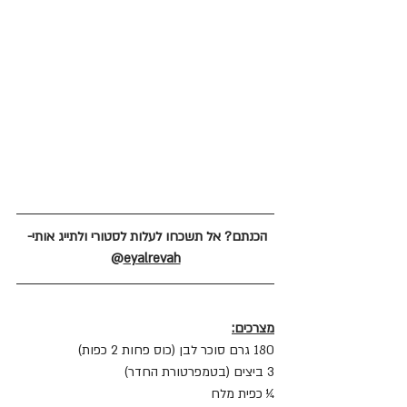
הכנתם? אל תשכחו לעלות לסטורי ולתייג אותי- 
@
eyalrevah
מצרכים:
180 גרם סוכר לבן (כוס פחות 2 כפות)
3 ביצים (בטמפרטורת החדר)
¼ כפית מלח