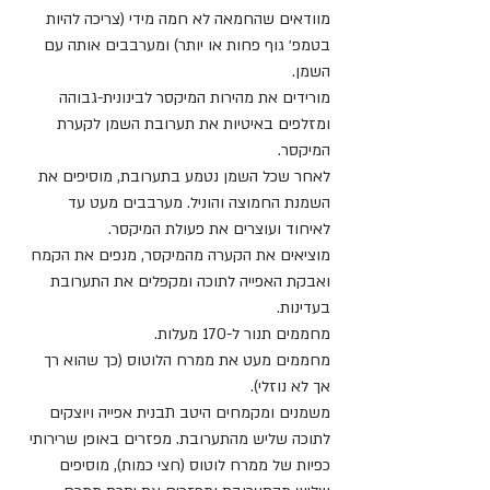
מוודאים שהחמאה לא חמה מידי (צריכה להיות 
בטמפ׳ גוף פחות או יותר) ומערבבים אותה עם 
השמן.
מורידים את מהירות המיקסר לבינונית-גבוהה 
ומזלפים באיטיות את תערובת השמן לקערת 
המיקסר.
לאחר שכל השמן נטמע בתערובת, מוסיפים את 
השמנת החמוצה והוניל. מערבבים מעט עד 
לאיחוד ועוצרים את פעולת המיקסר.
מוציאים את הקערה מהמיקסר, מנפים את הקמח 
ואבקת האפייה לתוכה ומקפלים את התערובת 
בעדינות.
מחממים תנור ל-170 מעלות.
מחממים מעט את ממרח הלוטוס (כך שהוא רך 
אך לא נוזלי).
משמנים ומקמחים היטב תבנית אפייה ויוצקים 
לתוכה שליש מהתערובת. מפזרים באופן שרירותי 
כפיות של ממרח לוטוס (חצי כמות), מוסיפים 