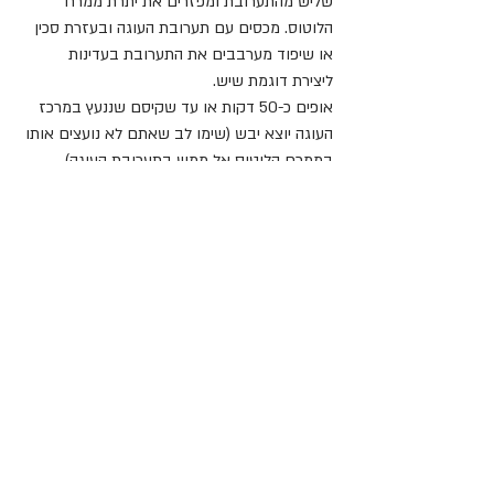
שליש מהתערובת ומפזרים את יתרת ממרח 
הלוטוס. מכסים עם תערובת העוגה ובעזרת סכין 
או שיפוד מערבבים את התערובת בעדינות 
ליצירת דוגמת שיש.
אופים כ-50 דקות או עד שקיסם שננעץ במרכז 
העוגה יוצא יבש (שימו לב שאתם לא נועצים אותו 
בממרח הלוטוס אל ממש בתערובת העוגה).
מוציאים את העוגה מהתנור ונותנים לה להצטנן 
כחצי שעה.
מחלצים מהתבנית ונותנים לה להתקרר לחלוטין.
מחממים את ממרח הלוטוס לציפוי, יוצקים מעל, 
מפזרים פירורי עוגיות ומגישים.
יש לשמור את העוגה בכלי סגור. מומלץ לאכול 
בטמפ׳ החדר.
לוטוס
מתכונים
עוגות