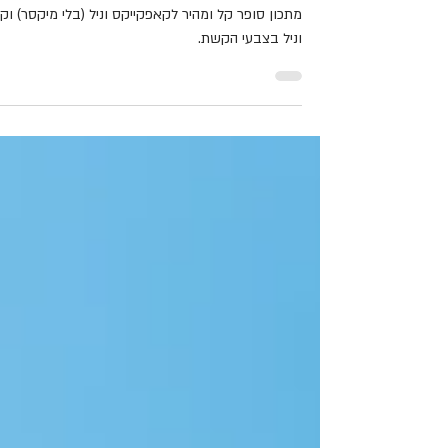
קאפקייקס וניל עם קרם בצבעי
הקשת
מתכון סופר קל ומהיר לקאפקייקס וניל (בלי מיקסר) וק
וניל בצבעי הקשת.