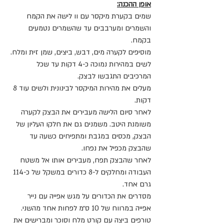
אופן ההכנה:
שמים בקערת מיקסר עם וו לישה את הקמח 
והשמרים ומערבבים עד שהשמרים נטמעים 
בקמח.
מוסיפים לקערה מים, דבש, ביצים, שמן זית ומלח.
לשים במהירות נמוכה כ-4 דקות עד שכל 
המרכיבים התגבשו לבצק.
מעלים את מהירות המיקסר לבינונית ולשים עוד 8 
דקות.
לאחר סיום הלישה מעבירים את הבצק לקערה 
משומנת היטב. משמנים גם את חלקו העליון של 
הבצק, מכסים במגבת ומתפיחים כשעה עד 
שהבצק מכפיל את נפחו.
לאחר שהבצק תפח, מעבירים אותו אל משטח 
העבודה ומחלקים ל-8 כדורים במשקל של כ-114 
גרם אחד.
מסדרים את הכדורים על מגש אפייה עם נייר 
אפייה במרווח של 10 ס״מ לפחות אחד מהשני.
טורפים ביצה עם קורט מלח וסוכר ומברישים את 