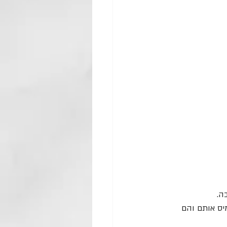
ה.
ס אותם והם 