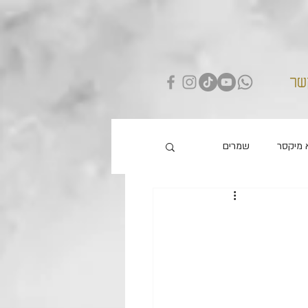
שר
 מיקסר
שמרים