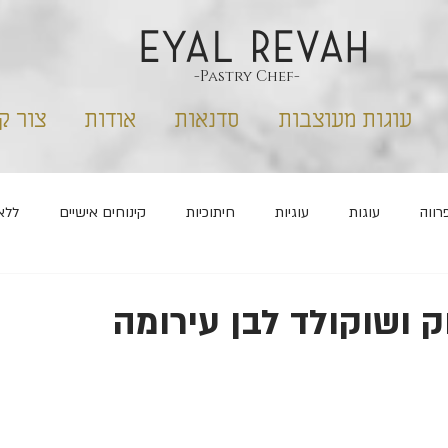
EYAL REVAH
-Pastry Chef-
עוגות מעוצבות
סדנאות
אודות
צור ק
רווה
עוגות
עוגיות
חיתוכיות
קינוחים אישיים
ללא
שבועות
פורים
ראש השנה
מלוחים
ק ושוקולד לבן עירומה