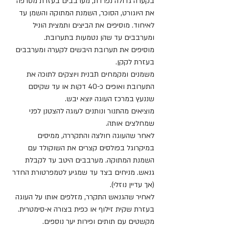
בקערה גדולה נפרדת, מערבבים בעזרת מטרפה 
את היוגורט, הסוכר, השמנת המתוקה והשמן עד 
לאיחוד. מוסיפים את הביצים ותמצית הוניל 
ומערבבים עד שהן נטמעות בתערובת.
מוסיפים את תערובת היבשים לקערה ומערבבים 
בעזרת לקקן.
משמנים ומקמחים תבנית ויוצקים לתוכה את 
התערובת ואופים כ-40 דקות או עד שקיסם 
שננעץ במרכז העוגה יוצא יבש.
מוציאים מהתנור ונותנים לעוגה להצטנן לפני 
שמחלצים אותה. 
לאחר שהעוגה חולצה והתקררה, ממיסים 
במיקרוגל בפולסים קצרים את השוקולד עם 
השמנת המתוקה. מערבבים היטב עד לקבלת 
גנאש. מניחים בצד עד שמגיע לטמפרטורת החדר 
(אך עדיין נוזלי).
לאחיר שהגנאש התקרר, מזלפים אותו על העוגה 
בעזרת שקית זילוף או כפית בצורה א-סימטרית. 
מקשטים עם תותים ופירות יער נוספים.