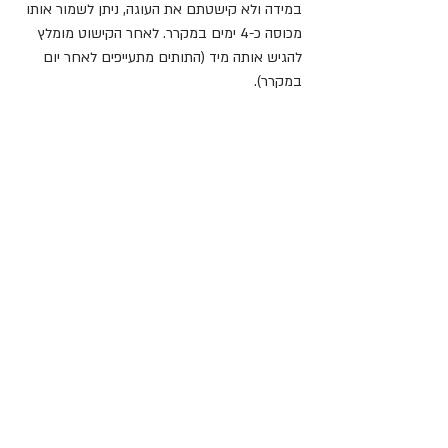
במידה ולא קישטתם את העוגה, ניתן לשמור אותו 
מכוסה כ-4 ימים במקרר. לאחר הקישוט מומלץ 
להגיש אותה מיד (התותים מתעייפים לאחר יום 
במקרר).
תותים
שבועות
מתכונים
שבועות
עוגות
פוסטים אחרונים
הצג הכול