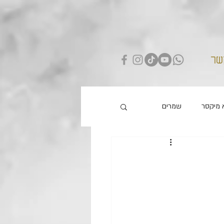
שר
 מיקסר
שמרים