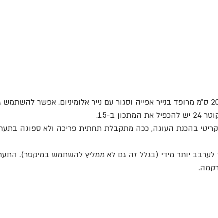
השתמשתי ברינג בקוטר 20 ס״מ מרופד בנייר אפייה וסגור עם נייר אלומיניום. אפשר להשת
ון ב-1.5.
יטי בהכנת העוגה, ככה מתקבלת תחתית פריכה ולא ספוגה בתערו
לערבב יותר מידי (בגלל זה גם לא ממליץ להשתמש במיקסר). התער
רקמה.