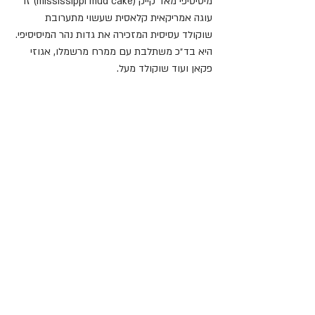
מיסיסיפי מאד קייק (mississippi mud cake) זו 
עוגה אמריקאית קלאסית שעשוי מתערובת 
שוקולד עסיסית המזכירה את גדות נהר המיסיסיפי. 
היא בד״כ משתלבת עם ממרח מרשמלו, אגוזי 
פקאן ועוד שוקולד מעל.