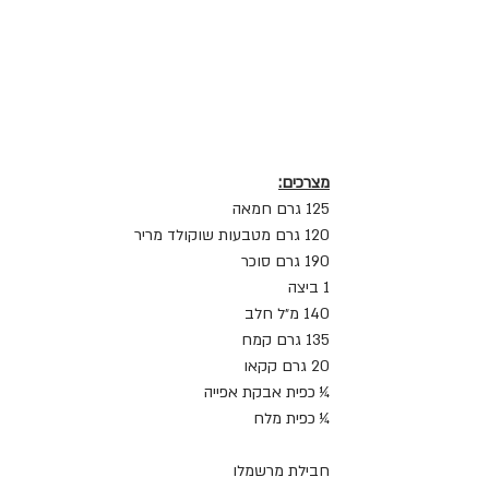
מצרכים:
125 גרם חמאה
120 גרם מטבעות שוקולד מריר
190 גרם סוכר
1 ביצה
140 מ״ל חלב
135 גרם קמח 
20 גרם קקאו
¼ כפית אבקת אפייה
¼ כפית מלח
חבילת מרשמלו 