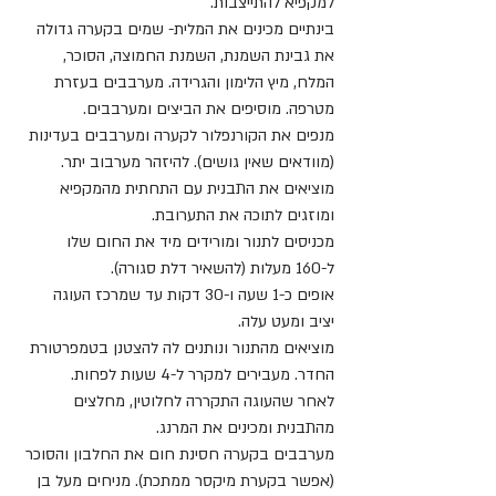
למקפיא להתייצבות.
בינתיים מכינים את המלית- שמים בקערה גדולה 
את גבינת השמנת, השמנת החמוצה, הסוכר, 
המלח, מיץ הלימון והגרידה. מערבבים בעזרת 
מטרפה. מוסיפים את הביצים ומערבבים.
מנפים את הקורנפלור לקערה ומערבבים בעדינות 
(מוודאים שאין גושים). להיזהר מערבוב יתר.
מוציאים את התבנית עם התחתית מהמקפיא 
ומוזגים לתוכה את התערובת.
מכניסים לתנור ומורידים מיד את החום שלו 
ל-160 מעלות (להשאיר דלת סגורה).
אופים כ-1 שעה ו-30 דקות עד שמרכז העוגה 
יציב ומעט עלה.
מוציאים מהתנור ונותנים לה להצטנן בטמפרטורת 
החדר. מעבירים למקרר ל-4 שעות לפחות.
לאחר שהעוגה התקררה לחלוטין, מחלצים 
מהתבנית ומכינים את המרנג.
מערבבים בקערה חסינת חום את החלבון והסוכר 
(אפשר בקערת מיקסר ממתכת). מניחים מעל בן 