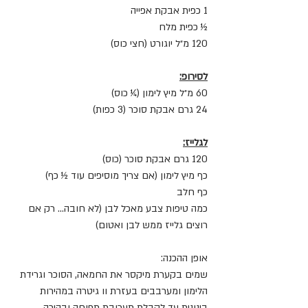
1 כפית אבקת אפייה
½ כפית מלח
120 מ״ל יוגורט (חצי כוס)
לסירופ:
60 מ״ל מיץ לימון (¼ כוס)
24 גרם אבקת סוכר (3 כפות)
לגלייז:
120 גרם אבקת סוכר (כוס)
כף מיץ לימון (אם צריך מוסיפים עוד ½ כף)
כף חלב
כמה טיפות צבע מאכל לבן (לא חובה... רק אם 
רוצים גלייז ממש לבן ואטום)
אופן ההכנה:
שמים בקערת מיקסר את החמאה, הסוכר וגרידת 
הלימון ומערבבים בעזרת וו גיטרה במהירות 
בינונית עד לקבלת תערובת תפוחה ובהירה.