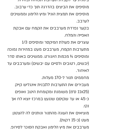
מוסיפים את הביצים בהדרגה תוך כדי ערבוב.
מוסיפים את תמצית הוניל ומיץ הלימון וממשיכים 
לערבב.
בקער נפרדת מערבבים את הקמח עם אבקת 
האפייה והמלח.
עוצרים את פעולת המיקסר ומוסיפים 1/3 
מתערבות הקמח, מערבבים מעט במהירות נמוכה 
ומוסיפים ½ מכמות היוגורט. ממשיכים באותו סדר 
(יבשים, רטובים ולסיים עם יבשים) ומערבבים עד 
לאיחוד.
מחממים תנור ל-170 מעלות.
מעבירים את התערבות לתבנית אינגליש קייק 
(11x25 ס״מ) משומנת ומקומחת היטב ואופים 
כ-45 או עד שקיסם שננעץ במרכז יוצא לח אך 
נקי.
מוציאים את העוגה מהתנור ונותנים לה להצטנן 
מעט (כ-15 דקות).
מערבבים את מיץ הלימון ואבקת הסוכר לסירופ.