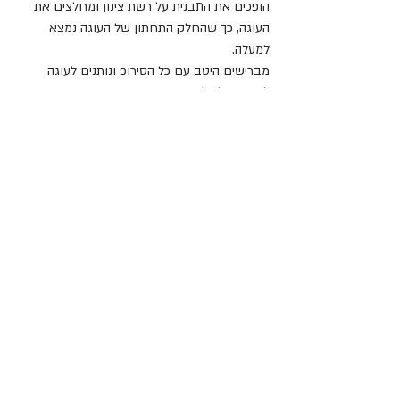
הופכים את התבנית על רשת צינון ומחלצים את 
העוגה, כך שהחלק התחתון של העוגה נמצא 
למעלה.
מברישים היטב עם כל הסירופ ונותנים לעוגה 
להתקרר לחלוטין.
כאשר העוגה בטמפרטורת חדר, מערבבים את כל 
מרכיבי הגלייז (אם הוא קשה מידי מוסיפים מעט 
מיץ לימון, אם הוא נוזלי מידי, מוסיפים מעט 
אבקת סוכר).
שופכים את הגלייז מעל העוגה ונותנים לא לנזול. 
מעבירים למקרר להתייצבות.
מגישים את העוגה בטמפרטורת החדר.
לימון
מתכונים
עוגות