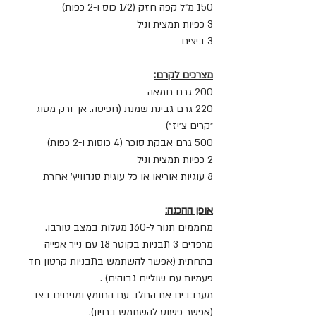
150 מ״ל קפה חזק (1/2 כוס ו-2 כפות)
3 כפיות תמצית וניל 
3 ביצים
מצרכים לקרם:
200 גרם חמאה
220 גרם גבינת שמנת (חפיסה. אך ורק מסוג 
״קרים צ׳יז״)
500 גרם אבקת סוכר (4 כוסות ו-2 כפות)
2 כפיות תמצית וניל
8 עוגיות אוריאו או כל עוגית סנדוויץ' אחרת 
אופן ההכנה:
מחממים תנור ל-160 מעלות במצב טורבו. 
מרפדים 3 תבניות בקוטר 18 עם נייר אפייה 
בתחתית (אפשר להשתמש בתבניות קרטון חד 
פעמיות עם שוליים גבוהים) .
מערבבים את החלב עם החומץ ומניחים בצד 
(אפשר פשוט להשתמש ברויון).