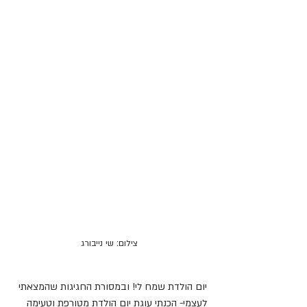
צילום: שי נייבורג
יום הולדת שמח לי! ובמסורת החגיגות שהמצאתי 
לעצמי- הכנתי עוגת יום הולדת מטורפת וטעימה 