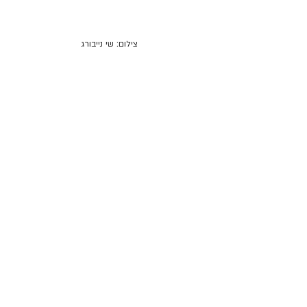
צילום: שי נייבורג