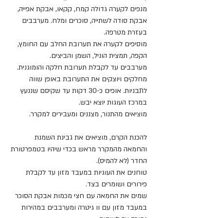
מנפים לקערה גדולה קמח, קקאו, אבקת אפייה, 
אבקת סודה לשתייה, סוכרים ומלח. מערבבים 
בעזרת מטרפה.
מוסיפים לקערה את תערובת החלב עם החומץ, 
הקפה, תמצית הוניל, השמן והביצים.
מערבבים עד לקבלת תערובת חלקה והומוגנית.
מחלקים ויוצקים את התערובת באופן שווה 
לתבניות. אופים כ-30 דקות עד שקיסם שננעץ 
במרכז העוגות יוצא יבש.
מוציאים מהתנור, מצננים ומעבירים למקרר.
להכנת הקרם, מוציאים את גבינת השמנת 
והחמאה מהמקרר מראש בכדי שיהיו בטמפרטורת 
החדר (לא להמיס).
טוחנים את העוגיות במעבד מזון עד לקבלת 
פירורים ושומרים בצד.
שמים את החמאה עם חצי מכמות אבקת הסוכר 
במעבד מזון עם וו גיטרה ומערבבים במהירות 