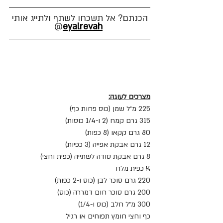
הכנתם? אל תשכחו לשתף ולתייג אותי
@
eyalrevah
מצרכים לעוגה:
225 מ״ל שמן (כוס פחות כף)
315 גרם קמח (2 ו-1/4 כוסות)
80 גרם קקאו (8 כפות)
12 גרם אבקת אפייה (3 כפיות)
8 גרם אבקת סודה לשתייה (כפית וחצי)
¼ כפית מלח
220 גרם סוכר לבן (כוס ו-2 כפות)
200 גרם סוכר חום דמררה (כוס)
300 מ״ל חלב (כוס ו-1/4)
כף וחצי חומץ תפוחים או רגיל