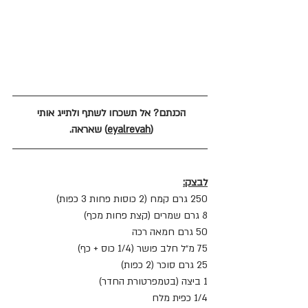
הכנתם? אל תשכחו לשתף ולתייג אותי 
(
eyalrevah
) שאראה. 
לבצק:
250 גרם קמח (2 כוסות פחות 3 כפות)
8 גרם שמרים (קצת פחות מכף)
50 גרם חמאה רכה
75 מ״ל חלב פושר (1/4 כוס + כף)
25 גרם סוכר (2 כפות)
1 ביצה (בטמפרטורת החדר)
1/4 כפית מלח