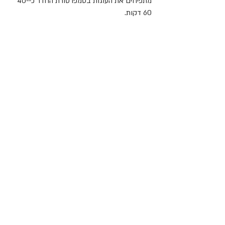
מתפיחים את העוגות בטמפרטורת החדר כ-40-
60 דקות.
מחממים תנור ל-170 מעלות.
לאחר שהעוגות תפחו, מברישים פעם נוספת 
בעדינות.
אופים כ-40 דקות עד שהעוגות שחומות ויציבות.
מפזרים אבקת סוכר ומגישים.
מתכונים
שמרים
פוסטים אחרונים
הצג הכול