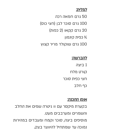
למלית:
50 גרם חמאה רכה
100 גרם סוכר לבן (חצי כוס)
20 גרם קקאו (2 כפות)
¼ כפית קינמון
100 גרם שוקולד מריר קצוץ
להברשה:
1 ביצה
קורט מלח
חצי כפית סוכר
כף חלב
אופן ההכנה:
בקערת מיקסר עם וו גיטרה שמים את החלב 
והשמרים ומערבבים מעט.
מוסיפים ביצה, סוכר וקמח ומעבדים במהירות 
נמוכה עד שמתחיל להיווצר בצק.