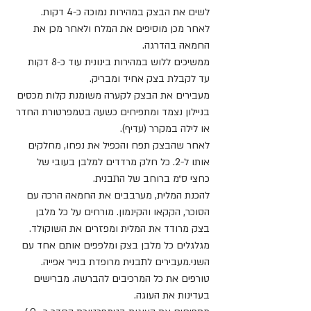
לשים את הבצק במהירות נמוכה כ-4 דקות. 
לאחר מכן מוסיפים את המלח ולאחר מכן את 
החמאה בהדרגה.
ממשיכים ללוש במהירות בינונית עוד כ-8 דקות 
עד לקבלת בצק אחיד ומבריק.
מעבירים את הבצק לקערה משומנת קלות מכסים 
בניילון נצמד ומתפיחים כשעה בטמפרטורת החדר 
או לילה במקרר (עדיף).
לאחר שהבצק תפח והכפיל את נפחו, מחלקים 
אותו ל-2. כל חלק מרדדים למלבן בעובי של 
כחצי ס״מ ברוחב של התבנית.
להכנת המלית, מערבבים את החמאה הרכה עם 
הסוכר, הקקאו והקינמון. מורחים על כל מלבן 
בצק מרודד את המלית ומפזרים את השוקולד.
מגלגלים כל מלבן בצק ומלפפים אותם אחד עם 
השני.מעבירים לתבנית מרופדת בנייר אפייה.
טורפים את כל המרכיבים להברשה. מברישים 
בעדינות את העוגה.