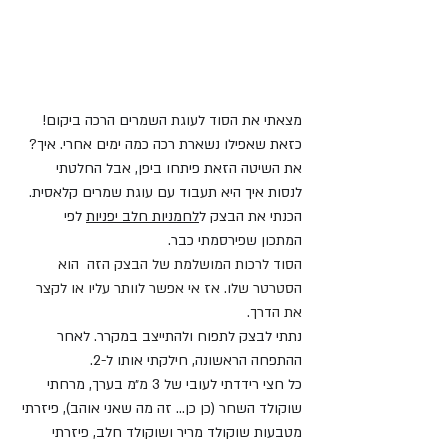
מצאתי את הסוד לעוגת השמרים הרכה ביקום! 
כזאת שאפילו נשארת רכה כמה ימים אחרי. איך? 
את השיטה הזאת פיתחו ביפן, אבל החלטתי 
לנסות איך היא תעבוד עם עוגת שמרים קלאסית.
הכנתי את הבצק ל
לחמניות חלב יפניות
 לפי 
המתכון שפירסמתי כבר.
הסוד לרכות המושלמת של הבצק הזה  הוא 
הסטרטר שלו. אז אי אפשר לוותר עליו או לקצר 
את הדרך.
נתתי לבצק לתפוח ולהתייצב במקרר. לאחר 
ההתפחה הראשונה, חילקתי אותו ל-2. 
כל חצי רידדתי לעובי של 3 מ״מ בערך, מרחתי 
שוקולד השחר (כן כן... זה מה שאני אוהב), פיזרתי 
מטבעות שוקולד מריר ושוקולד חלב, פיזרתי 