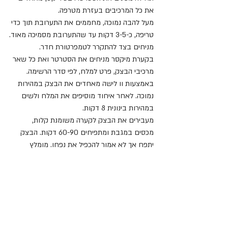
את כל המרכיבים בעזרת מטרפה.
מעל להבה נמוכה, מחממים את התערובת תוך כדי 
טריפה, כ-3-5 דקות עד שהתערובת מסמיכה מאוד.
מניחים בצד להתקרר לטמפרטורת חדר.
בקערת מיקסר מניחים את הסטרטר ואת כל שאר 
מרכיבי הבצק, פרט למלח, לפי סדר הרשימה.
באמצעות וו לישה מאחדים את הבצק במהירות 
נמוכה. לאחר איחוד מוסיפים את המלח ולשים 
במהירות בינונית 8 דקות.
מעבירים את הבצק לקערה משומנת קלות, 
מכסים במגבת ומתפיחים 60-90 דקות. הבצק 
יתפח אך לא אמור להכפיל את נפחו. מומלץ 
להתפיח במשך לילה במקרר.
לאחר ההתפחה מחלקים את הבצק ל-2.
מרדדים את הבצק לעובי של 3 מ״מ בערך. 
מורחים את השוקולד, מפזרים את המטבעות 
ובעזרת מסננת קטנה מפזרים קקאו מעל הכל.
מגלגלים את הבצק לרוחבו, חוצים בעזרת סכין 