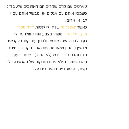
טארטים עם קרם שקדים הם האהובים עלי. בד״כ 
כשמכין אותם עם אגסים אני מבשל אותם עם יין 
לבן או אדום.
כאשר 
״אספריט״
 שלחו לי לנסות 
רוזה ספרדי 
מיקב ולדמאר
, משהו בצבע הורוד שלו נתן לי 
רעיון לבשל איתו אגסים ולהכין עוד קינוח לקראת 
ולנטיין (כמובן שאת מה שנשאר בבקבוק שתינו).
היות ומדובר ביין יבש (לא מתוק), פירותי ורענן, 
הוא השתלב נפלא עם המתיקות של האגסים. בלי 
קשר, זה סוג היינות האהובים עלי.