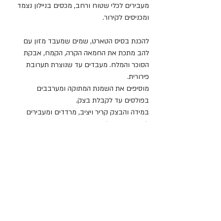
מעבירים לכלי שטוח ורחב, מכסים בניילון נצמד 
ומכניסים לקירור.
להכנת בסיס הטארט, שמים שמעבד מזון עם 
להב מתכת את החמאה הקרה, הקמח, אבקת 
הסוכר והמלח. מעבדים עד שנוצרת תערובת 
פירורית.
מוסיפים את השמנת המתוקה ומערבבים 
בפולסים עד לקבלת בצק.
במידה והבצק קריר ויציב, מרדדים ומעבירים 
לרינג. במידה ולא, משטחים את הבצק, עוטפים 
בניילון נצמד ומקררים אותו כחצי שעה לפני הרדוד.
מחממים תנור ל-170 מעלות.
אופים את בסיס הטארט אפייה עיוורת עם 
משקולת כ-15 דק׳. מסירים את המשקולת ואופים 
עוד 10 דק׳ עד שהשוליים מזהיבים מעט אף 
המרכז בהיר.
מצננים את הקלתית, מורחים את קרם השקדים 
באופן שווה ומסדרים את חצאי האגס מעל. 