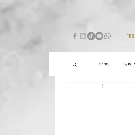
שר
 מיקסר
שמרים