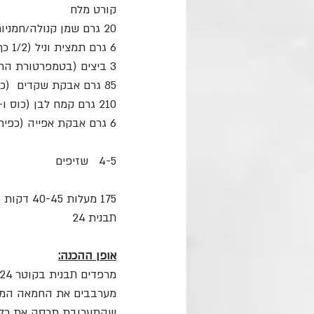
קורט מלח
20 גרם שמן קנולה/חמניות (כף ו-1/2)
6 גרם תמצית וניל (1/2 כף)
3 ביצים (בטמפרטורת החדר)
85 גרם אבקת שקדים  (כוס פחות 3 כפות)
210 גרם קמח לבן (כוס ו-1/2)
6 גרם אבקת אפייה (כפית)
4-5   שזיפים
175 מעלות 40-45 דקות
תבנית 24
אופן ההכנה:
מרפדים תבנית בקוטר 24 ס״מ עם נייר אפייה (מומלץ תבנית עם תחתית מתפרקת).
מערבבים את החמאה המומ
שהתערובת תכסה את כל 