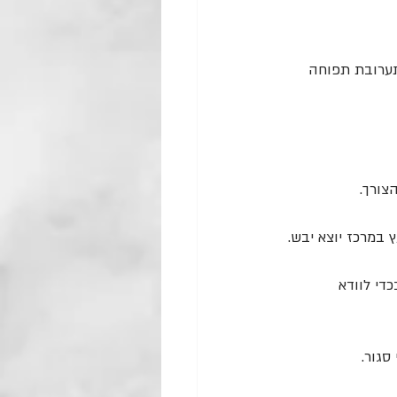
תערובת תפוחה 
צורך.
די לוודא 
סגור.