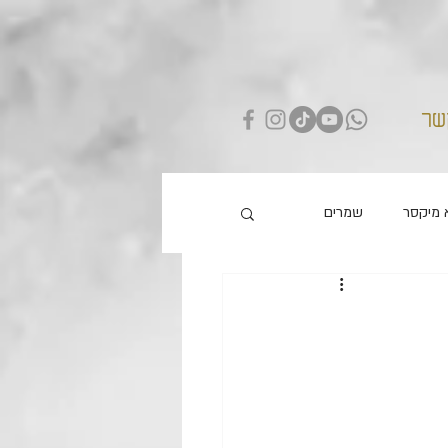
שר
 מיקסר
שמרים