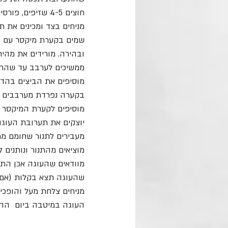
חוצים 4-5 שזיפים, פורסים ומסדרים בצורת ספירלה (אפשר גם פשוט להניח חצאי שזיף).
מניחים בצד ומכינים את ת
שמים בקערת מיקסר עם וו
ובהירה. מורידים את מהיר
ממשיכים לערבב עד שהתע
מוסיפים את הביצים בהדר
בקערה נפרדת מערבבים 
מוסיפים לקערת המיקסר ו
יוצקים את תערובת העוגה
מעבירים לתנור שחומם מראש ל-175 מעלות מצב טורבו. אופים כ-40 דקות או עד שקיסם 
מוציאים מהתנור ונותנים 
מוודאים שהעוגה אכן התק
שהעוגה תצא בקלות (אם 
מניחים צלחת מעל והופכי
העוגה במיטבה ביום  ההכ