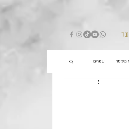
שר
 מיקסר
שמרים