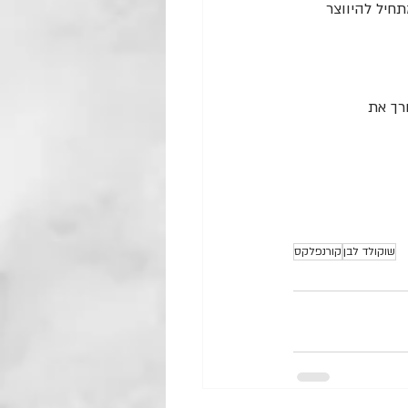
חיל להיווצר 
רך את 
שוקולד לבן
קורנפלקס