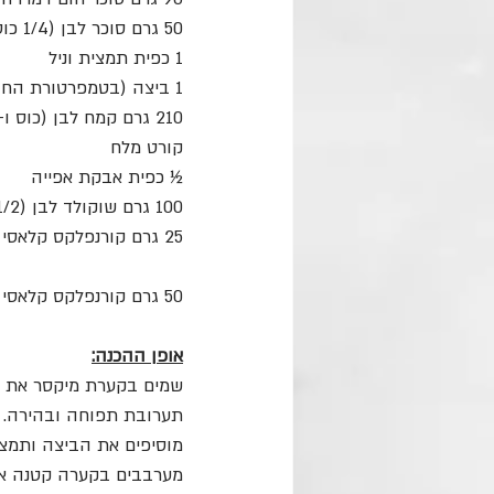
50 גרם סוכר לבן (1/4 כוס)
1 כפית תמצית וניל
1 ביצה (בטמפרטורת החדר)
210 גרם קמח לבן (כוס ו-1/2)
קורט מלח
½ כפית אבקת אפייה
100 גרם שוקולד לבן (1/2 כוס נטיפים או קצוץ)
25 גרם קורנפלקס קלאסי (1/2 כוס)
50 גרם קורנפלקס קלאסי לציפוי (כוס)
אופן ההכנה:
שמים בקערת מיקסר את הס
תערובת תפוחה ובהירה.
מוסיפים את הביצה ותמצי
מערבבים בקערה קטנה את 