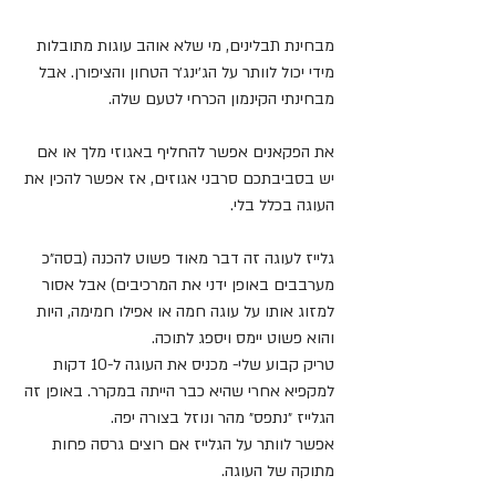
מבחינת תבלינים, מי שלא אוהב עוגות מתובלות 
מידי יכול לוותר על הג׳ינג׳ר הטחון והציפורן. אבל 
מבחינתי הקינמון הכרחי לטעם שלה.
את הפקאנים אפשר להחליף באגוזי מלך או אם 
יש בסביבתכם סרבני אגוזים, אז אפשר להכין את 
העוגה בכלל בלי.
גלייז לעוגה זה דבר מאוד פשוט להכנה (בסה״כ 
מערבבים באופן ידני את המרכיבים) אבל אסור 
למזוג אותו על עוגה חמה או אפילו חמימה, היות 
והוא פשוט יימס ויספג לתוכה.
טריק קבוע שלי- מכניס את העוגה ל-10 דקות 
למקפיא אחרי שהיא כבר הייתה במקרר. באופן זה 
הגלייז ״נתפס״ מהר ונוזל בצורה יפה.
אפשר לוותר על הגלייז אם רוצים גרסה פחות 
מתוקה של העוגה.