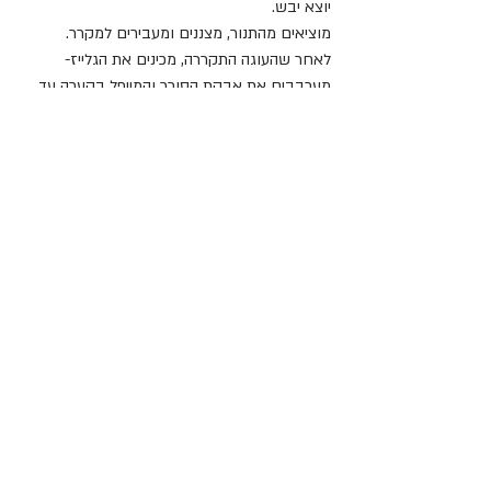
יוצא יבש.
מוציאים מהתנור, מצננים ומעבירים למקרר.
לאחר שהעוגה התקררה, מכינים את הגלייז- 
מערבבים את אבקת הסוכר והמייפל בקערה עד 
לאיחוד מלא. מוסיפים מעט מים בהדרגה לפי 
הצורך עד שמגיעים למרקם סמיך ומעט נוזלי.
שופכים את הגלייז על העוגה, מחליקים מעט, 
מסדרים פקאנים ומפזרים מעט קינמון בעזרת 
מסננת דקה.
מעבירים למקרר בכדי שהגלייז יתייצב. לאחר מכן, 
ניתן לשמור את העוגה גם בטמפרטורת החדר.
פרווה
גזר
גלייז
מתכונים
עוגות
פרווה