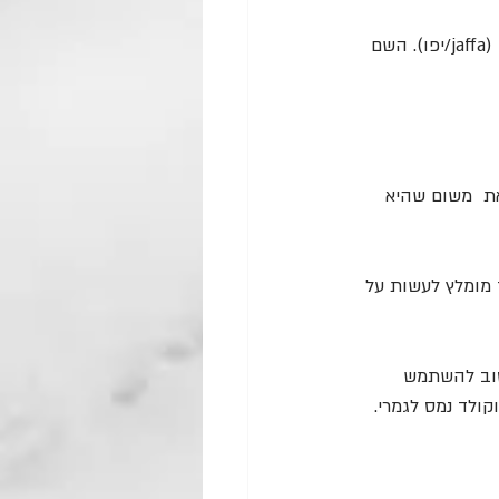
אנחנו אולי לא המגדלים המרכזיים בעולם, אבל אנחנו אלו שהצגנו את זן התפוזים ג׳אפה לעולם (jaffa/יפו). השם 
ת  משום שהיא 
 מומלץ לעשות על 
טוב להשתמש 