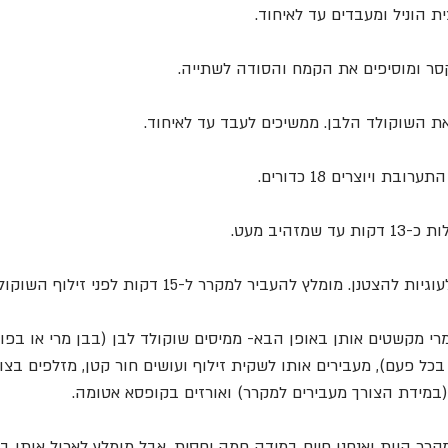
 הוניל ומעבדים עד לאיחוד. 
סר ומוסיפים את הקמח והסודה לשתייה. 
ת השוקולד הלבן. ממשיכים לעבד עד לאיחוד.
ת ויוצרים 18 כדורים.
טנן. מומלץ להעביר למקרר ל-15 דקות לפני זילוף השוקולד.
רי מקשטים אותן באופן הבא- ממיסים שוקולד לבן (בבן מרי או בפול
בכל פעם), מעבירים אותו לשקית זילוף ועושים חור קטן, מזלפים בצו
במידת הצורך מעבירים למקרר) ואורזים בקופסא אטומה.
מקרר היות ואנחנו חיים במידה חמה יחסית. אבל מומלץ לאכול אותן 