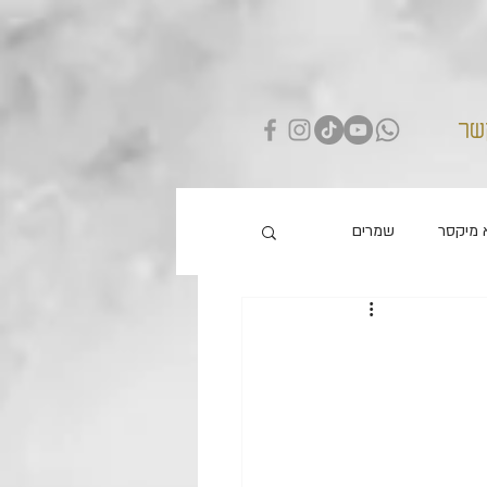
שר
 מיקסר
שמרים