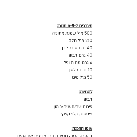
מצרכים ל-6-8 מנות:
500 מ״ל שמנת מתוקה
210 מ״ל חלב
40 גרם סוכר לבן
40 גרם דבש
6 גרם מחית וניל
10 גרם ג׳לטין
50 מ״ל מים
להגשה:
דבש
פירות יער/תאנים/רימון
פיסטוק קלוי קצוץ
אופן ההכנה:
בקערה קטנה חסינת חום, מוזגים את המים 