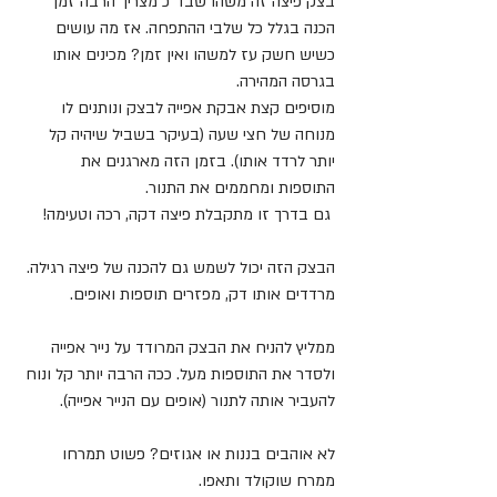
בצק פיצה זה משהו שבד״כ מצריך הרבה זמן 
הכנה בגלל כל שלבי ההתפחה. אז מה עושים 
כשיש חשק עז למשהו ואין זמן? מכינים אותו 
בגרסה המהירה.
מוסיפים קצת אבקת אפייה לבצק ונותנים לו 
מנוחה של חצי שעה (בעיקר בשביל שיהיה קל 
יותר לרדד אותו). בזמן הזה מארגנים את 
התוספות ומחממים את התנור.
 גם בדרך זו מתקבלת פיצה דקה, רכה וטעימה!
הבצק הזה יכול לשמש גם להכנה של פיצה רגילה. 
מרדדים אותו דק, מפזרים תוספות ואופים.
ממליץ להניח את הבצק המרודד על נייר אפייה 
ולסדר את התוספות מעל. ככה הרבה יותר קל ונוח 
להעביר אותה לתנור (אופים עם הנייר אפייה).
לא אוהבים בננות או אגוזים? פשוט תמרחו 
ממרח שוקולד ותאפו.