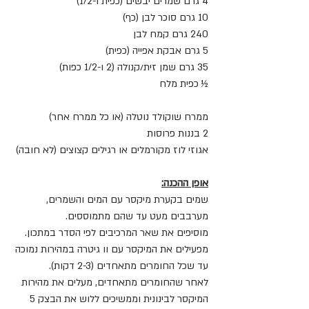
4 גרם שמרים יבשים (כפית ו-1/2)
10 גרם סוכר לבן (כף)
240 גרם קמח לבן
5 גרם אבקת אפייה (כפית)
35 גרם שמן זית/קנולה (2 ו-1/2 כפות)
½ כפית מלח
ממרח שוקולד נוטלה (או כל ממרח אחר)
2 בננות פרוסות
אגוזי לוז מקורמלים או רגילים קצוצים (לא חובה)
אופן ההכנה:
שמים בקערת מיקסר עם המים והשמרים, 
מערבבים מעט עד שהם מתמוססים.
מוסיפים את שאר המרכיבים לפי הסדר במתכון.
מפעילים את המיקסר עם וו גיטרה במהירות נמוכה 
עד שכל החומרים מתאחדים (2-3 דקות).
לאחר שהחומרים מתאחדים, מעלים את מהירות 
המיקסר לבינונית וממשיכים ללוש את הבצק 5 