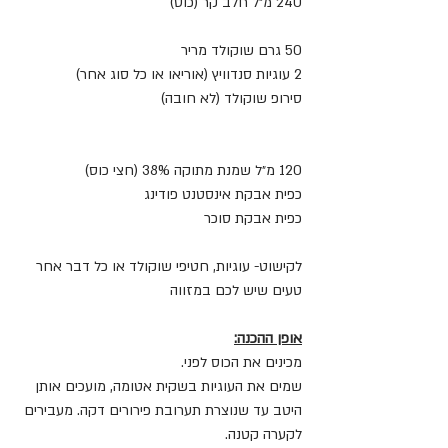
240 מ״ל חלב קר (כוס)
50 גרם שוקולד מריר
2 עוגיות סנדוויץ (אוריאו או כל סוג אחר)
סירופ שוקולד (לא חובה)
120 מ״ל שמנת מתוקה 38% (חצי כוס)
כפית אבקת אינסטנט פודינג
כפית אבקת סוכר 
לקישוט- עוגיות, חטיפי שוקולד או כל דבר אחר 
טעים שיש לכם במזווה
אופן ההכנה:
מכינים את הכוס לפני. 
שמים את העוגיות בשקית אטומה, מועכים אותן 
היטב עד שנוצרת תערובת פירורים דקה. מעבירים 
לקערה קטנה.