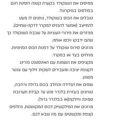
ממיסים את השוקולד בקערה קטנה חסינת חום 
בפולסים במיקרוגל.
טובלים את הכוס בשוקולד, נותנים לו מעט 
להתייצב (אפשר להכניס למקרר לדקה-שתיים).
מפזרים את פירורי העוגיות על שכבת השוקולד כך 
שהם ידבקו ויכסו אותה.
מוזגים סירופ שוקולד על דפנות הכוס הפנימיות. 
מניחים בצד או במקרר.
מקציפים את השמנת עם האינסטנט פודינג 
לקצפת יציבה ומעבירים לשקית זילוף עם צנטר 
משונן.
שמים את הגלידה והחלב בכוס גדולה ורחבה, 
טוחנים בעזרת בלנדר מוט עד קבלת תערובת 
סמיכה וחלקה(או בבלנדר גדול).
מוזגים את המילקשייק לכוס המקושטת, מזלפים 
קצפת ומקשטים עם מה שבא לכם.