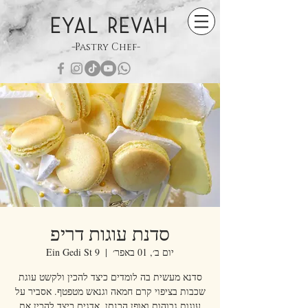
EYAL REVAH
-Pastry Chef-
סדנת עוגות דריפ
יום ב׳, 01 באפר׳
  |  
Ein Gedi St 9
סדנא מעשית בה לומדים כיצד להכין ולקשט עוגת
שכבות בציפוי קרם חמאה וגנאש מטפטף. אסביר על
עוגות גבוהות ואופן הכנתן. אדגים כיצד להכין את