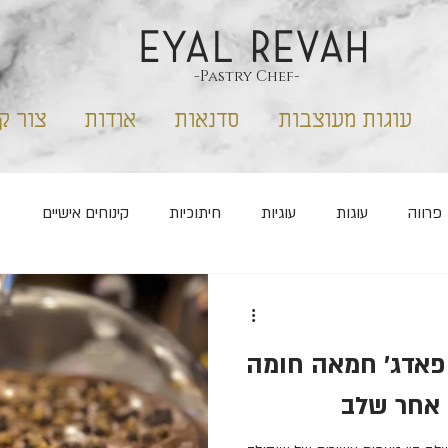
EYAL REVAH
-Pastry Chef-
עוגות מעוצבות
סדנאות
אודות
צור ק
פרווה
עוגות
עוגיות
חיתוכיות
קינוחים אישיים
קס
ללא סוכר
חנוכה
שבועות
פורים
 פאדג׳ חמאה חומה
 אחר שלב