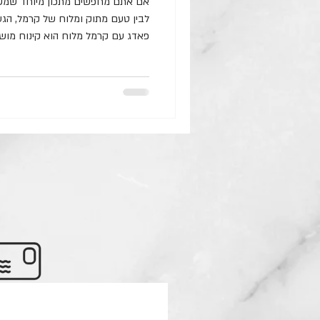
אם אתם מחפשים מתכון מיוחד שמשל
לבין טעם מתוק ומלוח של קרמל, הגע
פאדג עם קרמל מלוח הוא קינוח מושל
מרקמים וטעמים שמרגשים כל חובב א
אליי למסע שלב אחר שלב להכנת הטא
תוצאות מרשימות וטעימות במיוחד. ה
אותנו @ eyalrevah מ
100 גרם סוכר 180 מ”ל שמנת מתוקה חמה מלח מולדון / אטלנטי לבצק