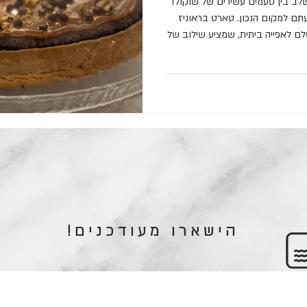
ב בין טעמים עשירים של שוקולד
תם למקום הנכון. טארט בראוניז
ם לאפייה ביתית, שמציע שילוב של
פייה. אני מזמין אתכם להצטרף
רט המיוחד הזה, שיביא לכם
כנתם? אל תשכחו לשתף ולתייג
צרכים לשכבת הקרמל - להכין קודם כדי שיתקרר
הישארו מעודכנים!