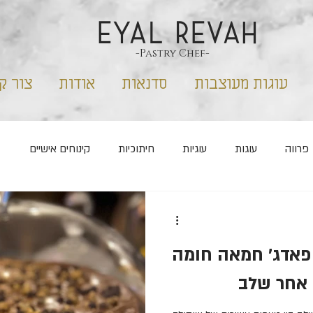
EYAL REVAH
-Pastry Chef-
עוגות מעוצבות
סדנאות
אודות
צור ק
פרווה
עוגות
עוגיות
חיתוכיות
קינוחים אישיים
קס
ללא סוכר
חנוכה
שבועות
פורים
 פאדג׳ חמאה חומה
 אחר שלב