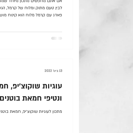
אם אתם מחפשים מתכון מיוחד שמשל
לבין טעם מתוק ומלוח של קרמל, הגע
פאדג עם קרמל מלוח הוא קינוח מושל
מרקמים וטעמים שמרגשים כל חובב א
אליי למסע שלב אחר שלב להכנת הטא
תוצאות מרשימות וטעימות במיוחד. ה
אותנו @ eyalrevah מ
100 גרם סוכר 180 מ”ל שמנת מתוקה חמה מלח מולדון / אטלנטי לבצק
13 בינו׳ 2022
עוגיות שוקוצ׳יפ, חמ
ונטיפי חמאת בוטנים
מתכון לעוגיות שוקוצ׳יפ, חמאת בוטנ