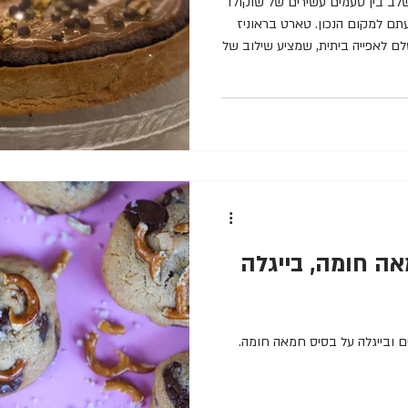
ב בין טעמים עשירים של שוקולד
תם למקום הנכון. טארט בראוניז
ם לאפייה ביתית, שמציע שילוב של
פייה. אני מזמין אתכם להצטרף
רט המיוחד הזה, שיביא לכם
כנתם? אל תשכחו לשתף ולתייג
צרכים לשכבת הקרמל - להכין קודם כדי שיתקרר
אה חומה, בייגלה
ים ובייגלה על בסיס חמאה חומה.